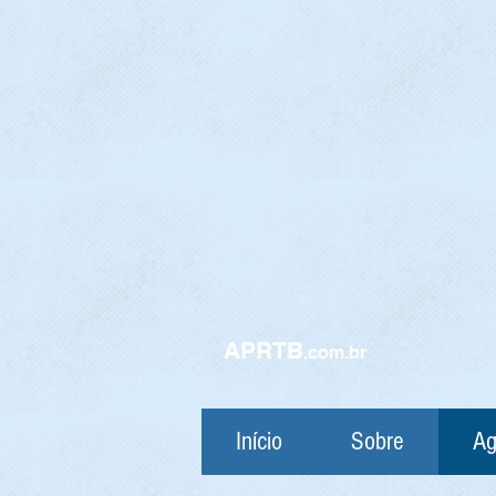
APRTB
.com.br
Início
Sobre
Ag