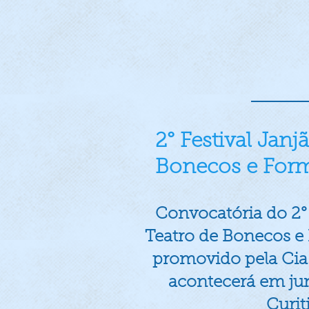
2° Festival Janj
Bonecos e For
Convocatória do 2° 
Teatro de Bonecos e
promovido pela Cia 
acontecerá em ju
Curit