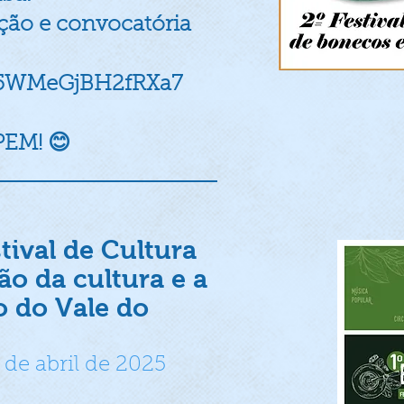
ão e convocatória
Ar5WMeGjBH2fRXa7
EM! 😊
tival de Cultura
ão da cultura e a
o do Vale do
de abril de 2025