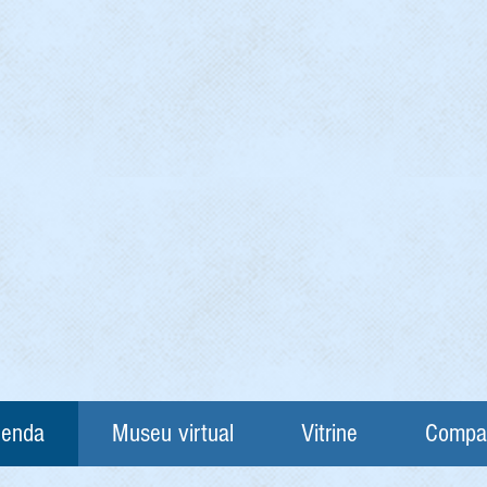
enda
Museu virtual
Vitrine
Compa